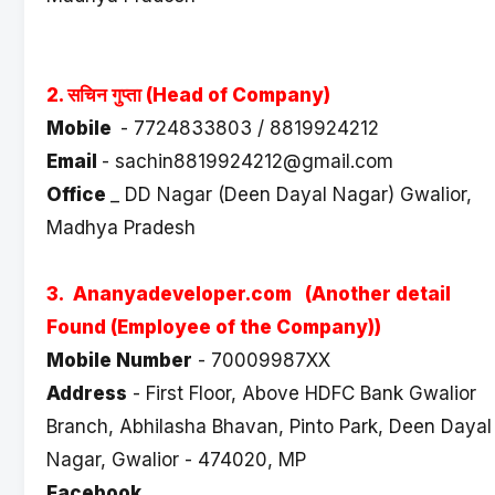
2. सचिन गुप्ता (Head of Company)
Mobile
- 7724833803 / 8819924212
Email
- sachin8819924212@gmail.com
Office
_ DD Nagar (Deen Dayal Nagar) Gwalior,
Madhya Pradesh
3. Ananyadeveloper.com (Another detail
Found (Employee of the Company))
Mobile Number
- 70009987XX
Address
- First Floor, Above HDFC Bank Gwalior
Branch, Abhilasha Bhavan, Pinto Park, Deen Dayal
Nagar, Gwalior - 474020, MP
Facebook